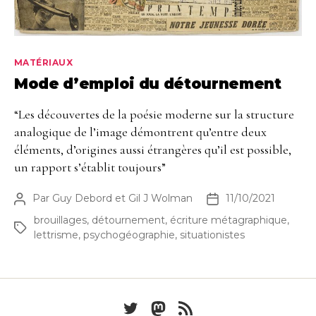
Catégories
MATÉRIAUX
Mode d’emploi du détournement
“Les découvertes de la poésie moderne sur la structure
analogique de l’image démontrent qu’entre deux
éléments, d’origines aussi étrangères qu’il est possible,
un rapport s’établit toujours”
Par
Guy Debord
et
Gil J Wolman
11/10/2021
Auteur
Date
de
de
brouillages
,
détournement
,
écriture métagraphique
,
Étiquettes
l’article
l’article
lettrisme
,
psychogéographie
,
situationistes