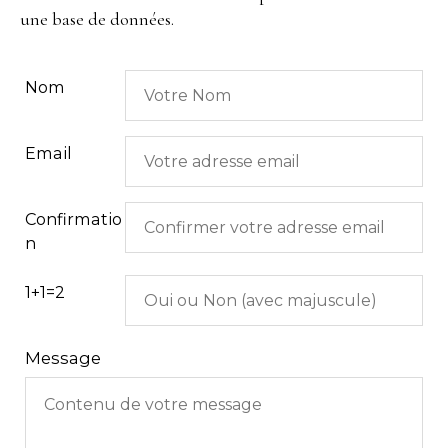
une base de données.
Nom
Email
Confirmatio
n
1+1=2
Message