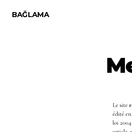
BAĞLAMA
Me
Le site
r
édité en
loi 200
article,