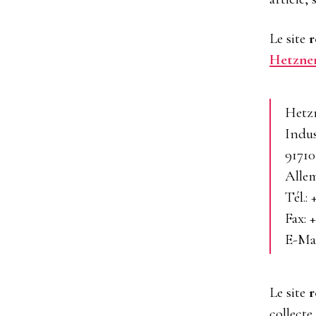
Le site
r
Hetzne
Hetz
Indus
9171
Alle
Tél.:
Fax: 
E-Ma
Le site
r
collect