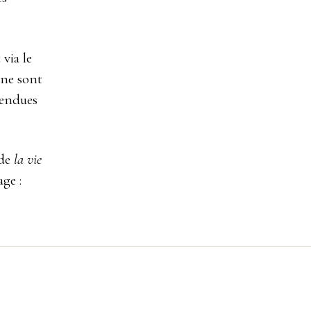
via le
 ne sont
vendues
 de
la vie
age :