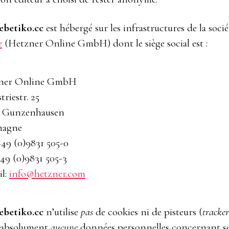
ebetiko.cc
est hébergé sur les infrastructures de la socié
r
(Hetzner Online GmbH) dont le siège social est :
ner Online GmbH
triestr. 25
0 Gunzenhausen
magne
 +49 (0)9831 505-0
+49 (0)9831 505-3
il:
info@hetzner.com
ebetiko.cc
n’utilise
pas
de cookies ni de pisteurs (
tracker
e absolument
aucune
données personnelles concernant s