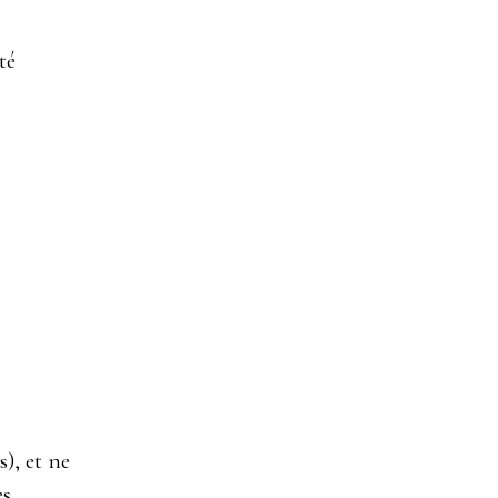
té
s), et ne
es